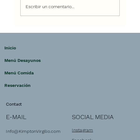
Escribir un comentario...
Inicio
Menú Desayunos
Menú Comida
Reservación
Contact
SOCIAL MEDIA
E-MAIL
Instagram
Info@KimptonVirgilio.com