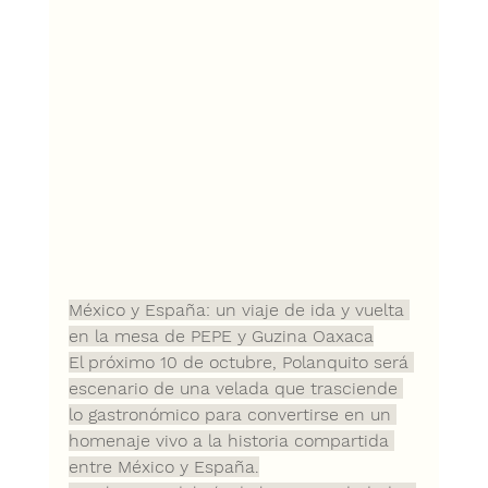
México y España: un viaje de ida y vuelta 
en la mesa de PEPE y Guzina Oaxaca
El próximo 10 de octubre,
 Polanquito será 
escenario de una velada que trasciende 
lo gastronómico para convertirse en 
un 
homenaje vivo a la historia compartida 
entre México y España.